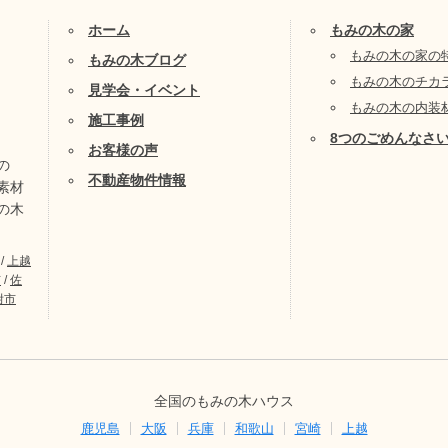
ホーム
もみの木の家
もみの木の家の
もみの木ブログ
もみの木のチカ
見学会・イベント
もみの木の内装
施工事例
8つのごめんなさ
お客様の声
の
不動産物件情報
素材
の木
/
上越
市
/
佐
附市
全国のもみの木ハウス
鹿児島
大阪
兵庫
和歌山
宮崎
上越