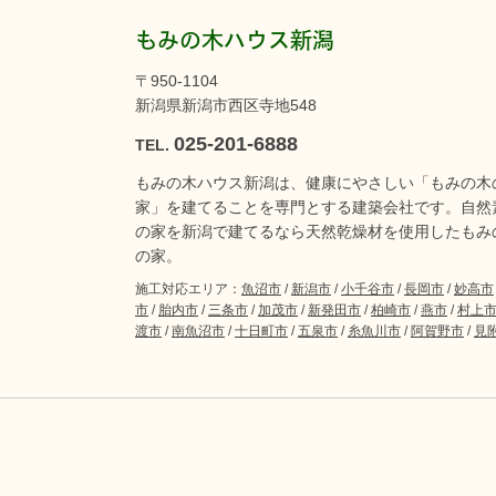
もみの木ハウス新潟
〒950-1104
新潟県新潟市西区寺地548
025-201-6888
TEL.
もみの木ハウス新潟は、健康にやさしい「もみの木
家」を建てることを専門とする建築会社です。自然
の家を新潟で建てるなら天然乾燥材を使用したもみ
の家。
施工対応エリア：
魚沼市
/
新潟市
/
小千谷市
/
長岡市
/
妙高市
市
/
胎内市
/
三条市
/
加茂市
/
新発田市
/
柏崎市
/
燕市
/
村上
渡市
/
南魚沼市
/
十日町市
/
五泉市
/
糸魚川市
/
阿賀野市
/
見