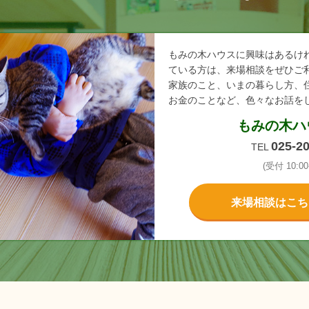
もみの木ハウスに興味はあるけ
ている方は、来場相談をぜひご
家族のこと、いまの暮らし方、
お金のことなど、色々なお話を
もみの木ハ
025-2
TEL
(受付 10:00-
来場相談はこち