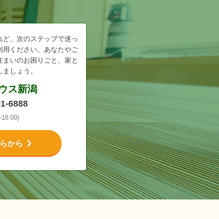
れど、次のステップで迷っ
利用ください。あなたやご
住まいのお困りごと、家と
しましょう。
ウス新潟
01-6888
18:00)
らから