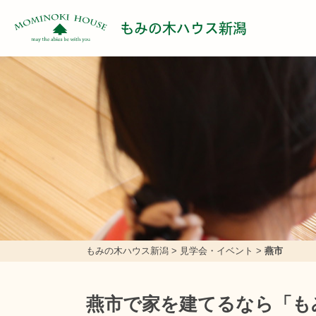
もみの木ハウス新潟
もみの木ハウス新潟
>
見学会・イベント
>
燕市
燕市で家を建てるなら「も