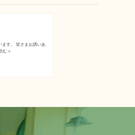
行ないます。 皆さまお誘いあ
む »