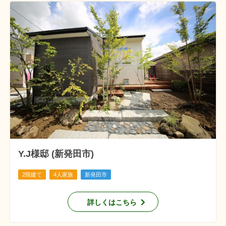
Y.J様邸 (新発田市)
2階建て
4人家族
新発田市
詳しくはこちら