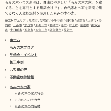
もみの木ハウス新潟は、健康にやさしい「もみの木の家」を建
てることを専門とする建築会社です。自然素材の家を新潟で建
てるなら天然乾燥材を使用したもみの木の家。
施工対応エリア：
魚沼市
/
新潟市
/
小千谷市
/
長岡市
/
妙高市
/
上越市
/
胎
内市
/
三条市
/
加茂市
/
新発田市
/
柏崎市
/
燕市
/
村上市
/
佐渡市
/
南魚沼
市
/
十日町市
/
五泉市
/
糸魚川市
/
阿賀野市
/
見附市
ホーム
もみの木ブログ
見学会・イベント
施工事例
お客様の声
不動産物件情報
もみの木の家
もみの木の家の特長
もみの木のチカラ
もみの木の内装材