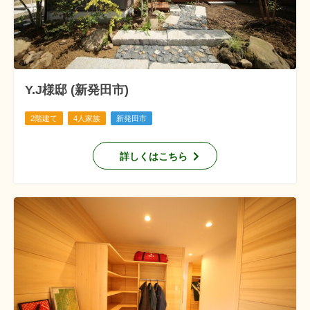
Y.J様邸 (新発田市)
2階建て
4人家族
新発田市
詳しくはこちら