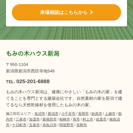
来場相談はこちらから
もみの木ハウス新潟
〒950-1104
新潟県新潟市西区寺地548
025-201-6888
TEL.
もみの木ハウス新潟は、健康にやさしい「もみの木の家」を建
てることを専門とする建築会社です。自然素材の家を新潟で建
てるなら天然乾燥材を使用したもみの木の家。
施工対応エリア：
魚沼市
/
新潟市
/
小千谷市
/
長岡市
/
妙高市
/
上越市
/
胎
内市
/
三条市
/
加茂市
/
新発田市
/
柏崎市
/
燕市
/
村上市
/
佐渡市
/
南魚沼
市
/
十日町市
/
五泉市
/
糸魚川市
/
阿賀野市
/
見附市