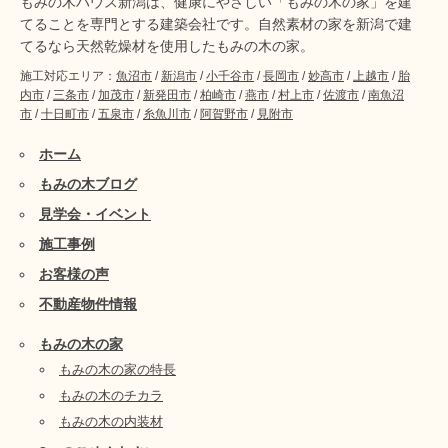
もみの木ハウス新潟は、健康にやさしい「もみの木の家」を建
てることを専門とする建築会社です。自然素材の家を新潟で建
てるなら天然乾燥材を使用したもみの木の家。
施工対応エリア：
魚沼市
/
新潟市
/
小千谷市
/
長岡市
/
妙高市
/
上越市
/
胎
内市
/
三条市
/
加茂市
/
新発田市
/
柏崎市
/
燕市
/
村上市
/
佐渡市
/
南魚沼
市
/
十日町市
/
五泉市
/
糸魚川市
/
阿賀野市
/
見附市
ホーム
もみの木ブログ
見学会・イベント
施工事例
お客様の声
不動産物件情報
もみの木の家
もみの木の家の特長
もみの木のチカラ
もみの木の内装材