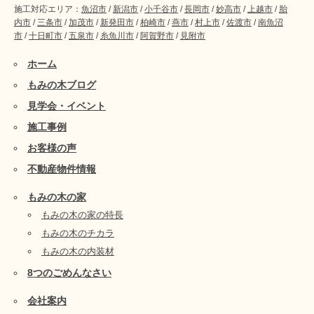
施工対応エリア：
魚沼市
/
新潟市
/
小千谷市
/
長岡市
/
妙高市
/
上越市
/
胎
内市
/
三条市
/
加茂市
/
新発田市
/
柏崎市
/
燕市
/
村上市
/
佐渡市
/
南魚沼
市
/
十日町市
/
五泉市
/
糸魚川市
/
阿賀野市
/
見附市
ホーム
もみの木ブログ
見学会・イベント
施工事例
お客様の声
不動産物件情報
もみの木の家
もみの木の家の特長
もみの木のチカラ
もみの木の内装材
8つのごめんなさい
会社案内