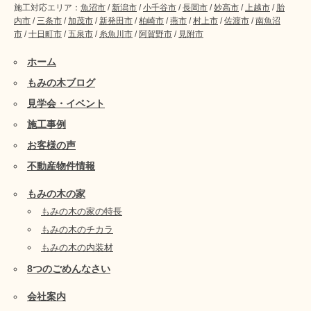
施工対応エリア：
魚沼市
/
新潟市
/
小千谷市
/
長岡市
/
妙高市
/
上越市
/
胎
内市
/
三条市
/
加茂市
/
新発田市
/
柏崎市
/
燕市
/
村上市
/
佐渡市
/
南魚沼
市
/
十日町市
/
五泉市
/
糸魚川市
/
阿賀野市
/
見附市
ホーム
もみの木ブログ
見学会・イベント
施工事例
お客様の声
不動産物件情報
もみの木の家
もみの木の家の特長
もみの木のチカラ
もみの木の内装材
8つのごめんなさい
会社案内