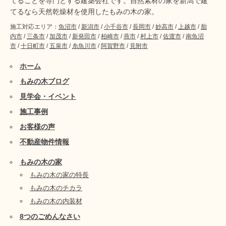
てることを専門とする建築会社です。自然素材の家を新潟で建
てるなら天然乾燥材を使用したもみの木の家。
施工対応エリア：
魚沼市
/
新潟市
/
小千谷市
/
長岡市
/
妙高市
/
上越市
/
胎
内市
/
三条市
/
加茂市
/
新発田市
/
柏崎市
/
燕市
/
村上市
/
佐渡市
/
南魚沼
市
/
十日町市
/
五泉市
/
糸魚川市
/
阿賀野市
/
見附市
ホーム
もみの木ブログ
見学会・イベント
施工事例
お客様の声
不動産物件情報
もみの木の家
もみの木の家の特長
もみの木のチカラ
もみの木の内装材
8つのごめんなさい