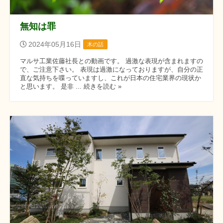
無知は罪
2024年05月16日
木の話
マルサ工業佐藤社長との動画です。 過激な表現が含まれますの
で、ご注意下さい。 表現は過激になっておりますが、自分の正
直な気持ちを喋っていますし、これが日本の住宅業界の現状か
と思います。 是非 ... 続きを読む »