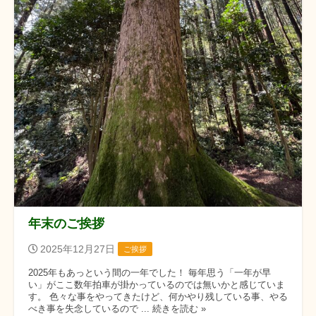
年末のご挨拶
2025年12月27日
ご挨拶
2025年もあっという間の一年でした！ 毎年思う「一年が早
い」がここ数年拍車が掛かっているのでは無いかと感じていま
す。 色々な事をやってきたけど、何かやり残している事、やる
べき事を失念しているので ... 続きを読む »