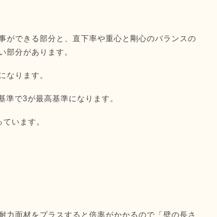
事ができる部分と、
直下率や重心と剛心のバランスの
い部分があります。
になります。
低基準で3が最高基準になります。
っています。
耐力面材をプラスすると倍率がかかるので「
壁の長さ