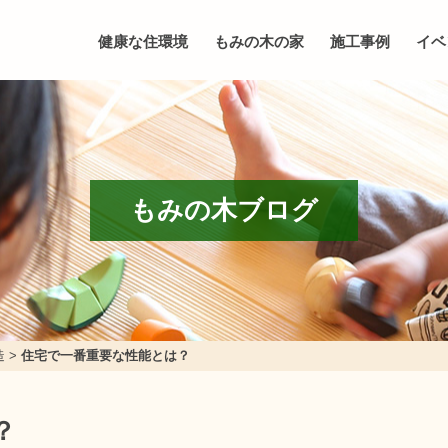
健康な住環境
もみの木の家
施工事例
イベ
もみの木ブログ
造
>
住宅で一番重要な性能とは？
？