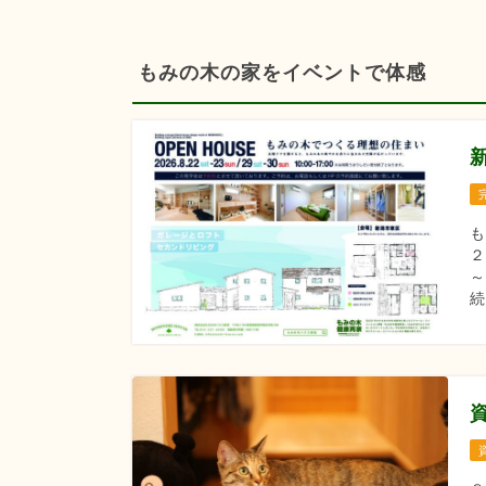
もみの木の家をイベントで体感
も
２
～
続