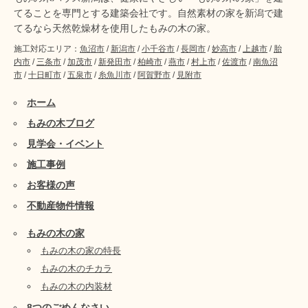
てることを専門とする建築会社です。自然素材の家を新潟で建
てるなら天然乾燥材を使用したもみの木の家。
施工対応エリア：
魚沼市
/
新潟市
/
小千谷市
/
長岡市
/
妙高市
/
上越市
/
胎
内市
/
三条市
/
加茂市
/
新発田市
/
柏崎市
/
燕市
/
村上市
/
佐渡市
/
南魚沼
市
/
十日町市
/
五泉市
/
糸魚川市
/
阿賀野市
/
見附市
ホーム
もみの木ブログ
見学会・イベント
施工事例
お客様の声
不動産物件情報
もみの木の家
もみの木の家の特長
もみの木のチカラ
もみの木の内装材
8つのごめんなさい