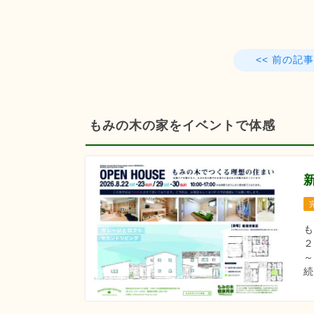
<< 前の記事
もみの木の家をイベントで体感
も
２
～
続